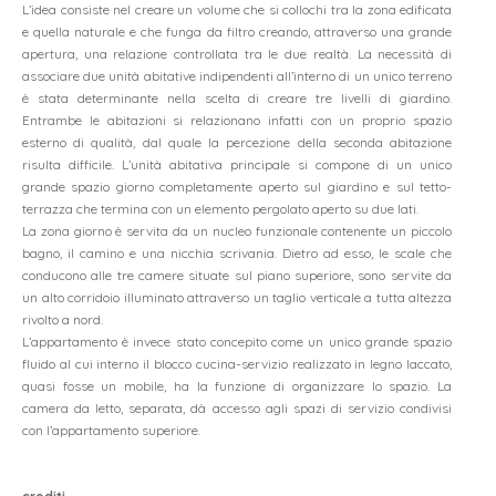
L’idea consiste nel creare un volume che si collochi tra la zona edificata
e quella naturale e che funga da filtro creando, attraverso una grande
apertura, una relazione controllata tra le due realtà. La necessità di
home
associare due unità abitative indipendenti all’interno di un unico terreno
è stata determinante nella scelta di creare tre livelli di giardino.
chi siamo
Entrambe le abitazioni si relazionano infatti con un proprio spazio
esterno di qualità, dal quale la percezione della seconda abitazione
progetti
risulta difficile. L’unità abitativa principale si compone di un unico
contatto
grande spazio giorno completamente aperto sul giardino e sul tetto-
terrazza che termina con un elemento pergolato aperto su due lati.
La zona giorno è servita da un nucleo funzionale contenente un piccolo
bagno, il camino e una nicchia scrivania. Dietro ad esso, le scale che
conducono alle tre camere situate sul piano superiore, sono servite da
un alto corridoio illuminato attraverso un taglio verticale a tutta altezza
rivolto a nord.
L’appartamento è invece stato concepito come un unico grande spazio
fluido al cui interno il blocco cucina-servizio realizzato in legno laccato,
quasi fosse un mobile, ha la funzione di organizzare lo spazio. La
camera da letto, separata, dà accesso agli spazi di servizio condivisi
dueA architetti sagl
con l’appartamento superiore.
via maderno 17
CH-6900 lugano