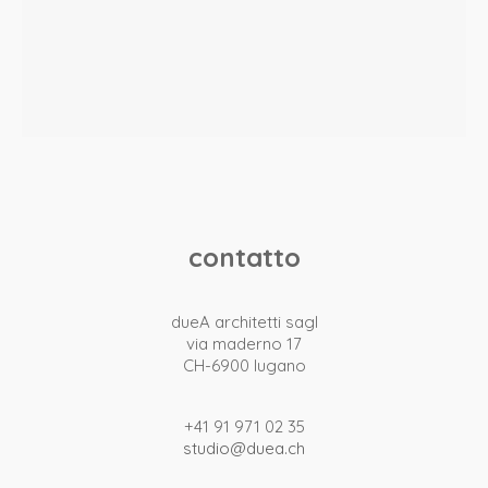
dueA architetti sagl
contatto
via maderno 17
CH-6900 lugano
+41 91 971 02 35
dueA architetti sagl
studio@duea.ch
via maderno 17
CH-6900 lugano
+41 91 971 02 35
studio@duea.ch
design by
adv agency