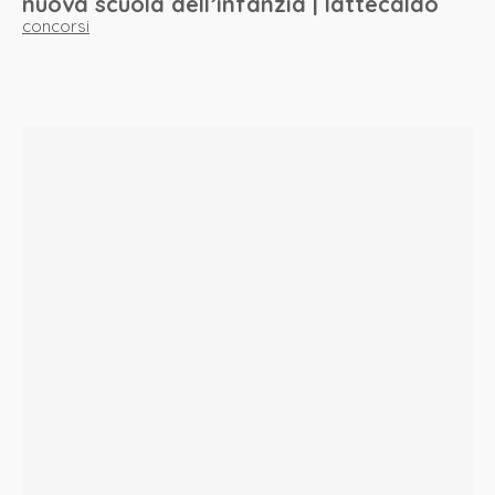
nuova scuola dell’infanzia | lattecaldo
concorsi