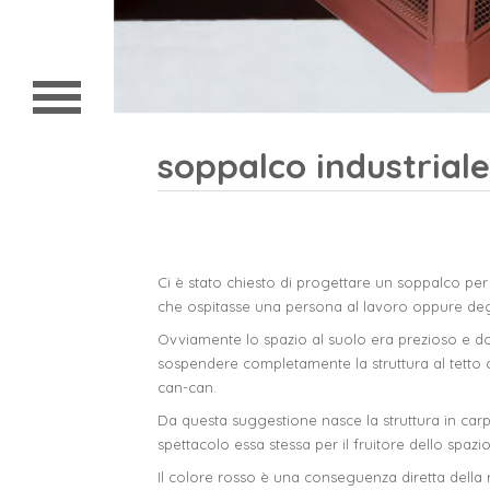
home
chi siamo
progetti
soppalco industriale
contatto
Ci è stato chiesto di progettare un soppalco pe
che ospitasse una persona al lavoro oppure degl
Ovviamente lo spazio al suolo era prezioso e do
sospendere completamente la struttura al tetto 
can-can.
Da questa suggestione nasce la struttura in car
spettacolo essa stessa per il fruitore dello spazio
dueA architetti sagl
Il colore rosso è una conseguenza diretta della r