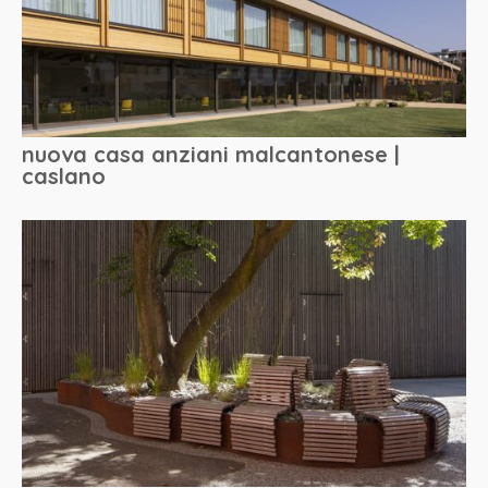
nuova casa anziani malcantonese |
caslano
home
chi siamo
progetti
contatto