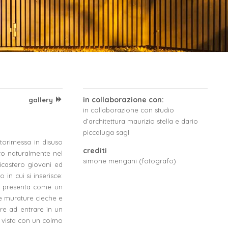
in collaborazione con:
gallery
in collaborazione con studio
d’architettura maurizio stella e dario
piccaluga sagl
torimessa in disuso
crediti
osto naturalmente nel
simone mengani (fotografo)
dicastero giovani ed
in cui si inserisce:
si presenta come un
e murature cieche e
tore ad entrare in un
a vista con un colmo