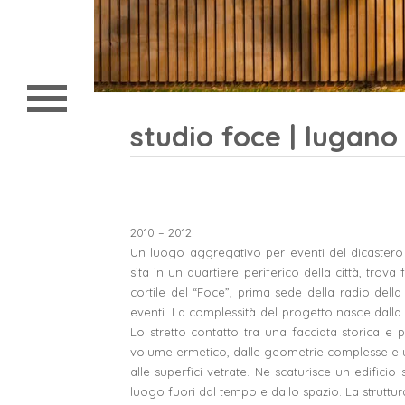
home
chi siamo
progetti
studio foce | lugano
contatto
2010 – 2012
Un luogo aggregativo per eventi del dicastero
sita in un quartiere periferico della città, trov
cortile del “Foce”, prima sede della radio della
eventi. La complessità del progetto nasce dalla c
Lo stretto contatto tra una facciata storica 
volume ermetico, dalle geometrie complesse e u
alle superfici vetrate. Ne scaturisce un edificio 
luogo fuori dal tempo e dallo spazio. La struttu