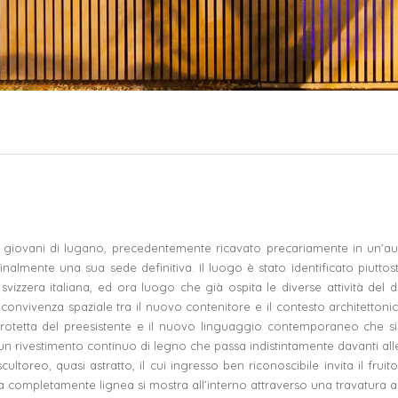
 giovani di lugano, precedentemente ricavato precariamente in un’au
a finalmente una sua sede definitiva. Il luogo è stato identificato piutt
 svizzera italiana, ed ora luogo che già ospita le diverse attività del 
onvivenza spaziale tra il nuovo contenitore e il contesto architettonico 
e protetta del preesistente e il nuovo linguaggio contemporaneo che 
n rivestimento continuo di legno che passa indistintamente davanti all
scultoreo, quasi astratto, il cui ingresso ben riconoscibile invita il frui
ra completamente lignea si mostra all’interno attraverso una travatura 