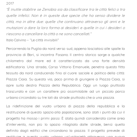
2017
“È inutile stabilire se Zenobia sia da classificare tra le città felici o tra
quelle infelici. Non è in queste due specie che ha senso dividere le
città, ma in altre due: quelle che continuano attraverso gli anni e le
mutazioni a dare la loro forma ai desideri e quelle in cui i desideri o
riescono a cancellare la città o ne sono cancellati.”
Italo Calvino – “Le città invisibili”
Percorrendo la Puglia da nord verso sud, appena lasciatasi alle spalle la
provincia di Bari, si incontra Fasano. Il centro storico sorge a qualche
chilometro dal mare ed è caratterizzato da una forte densità
home
edificatoria. Una strada, Corso Vittorio Emanuele, penetra questo fitto
tessuto da nord conducendo fino al cuore sociale e politico della città:
chi siamo
Piazza Ciaia. Su questa via, poco prima di giungere a Piazza Ciaia, si
apre sulla destra Piazza della Repubblica. Oggi un luogo piuttosto
progetti
trascurato e con un carattere più assimilabile ad un piccolo parco
urbano circondato su tre lati da strade piuttosto che a una piazza.
contatto
La ridefinizione del vuoto urbano di piazza della repubblica e la
restituzione di questo spazio alla popolazione, sono stati i punti da cui il
progetto ha mosso i primi passi. È stata quindi considerata come area
d’intervento, non più lo spazio ritagliato dalle strade, bensì quello
definito dagli edifici che circondano la piazza. Il progetto prevede di
restituire a questo vuoto urbano un’unitarietà attraverso una nuova