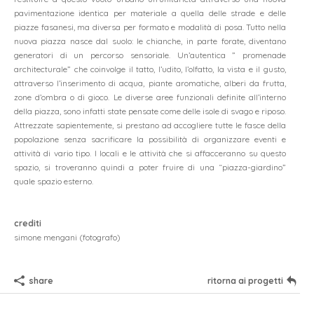
pavimentazione identica per materiale a quella delle strade e delle
piazze fasanesi, ma diversa per formato e modalità di posa. Tutto nella
nuova piazza nasce dal suolo: le chianche, in parte forate, diventano
generatori di un percorso sensoriale. Un’autentica ” promenade
architecturale” che coinvolge il tatto, l’udito, l’olfatto, la vista e il gusto,
attraverso l’inserimento di acqua, piante aromatiche, alberi da frutta,
zone d’ombra o di gioco. Le diverse aree funzionali definite all’interno
della piazza, sono infatti state pensate come delle isole di svago e riposo.
Attrezzate sapientemente, si prestano ad accogliere tutte le fasce della
popolazione senza sacrificare la possibilità di organizzare eventi e
attività di vario tipo. I locali e le attività che si affacceranno su questo
spazio, si troveranno quindi a poter fruire di una “piazza-giardino”
dueA architetti sagl
quale spazio esterno.
via maderno 17
CH-6900 lugano
crediti
+41 91 971 02 35
simone mengani (fotografo)
studio@duea.ch
share
ritorna ai progetti