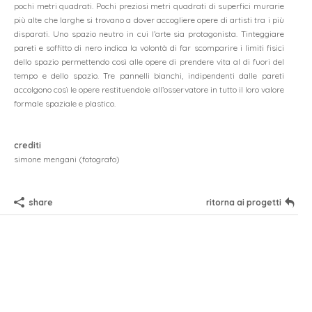
pochi metri quadrati. Pochi preziosi metri quadrati di superfici murarie
più alte che larghe si trovano a dover accogliere opere di artisti tra i più
progetti
disparati. Uno spazio neutro in cui l’arte sia protagonista. Tinteggiare
pareti e soffitto di nero indica la volontà di far scomparire i limiti fisici
contatto
dello spazio permettendo così alle opere di prendere vita al di fuori del
tempo e dello spazio. Tre pannelli bianchi, indipendenti dalle pareti
accolgono così le opere restituendole all’osservatore in tutto il loro valore
formale spaziale e plastico.
dueA architetti sagl
crediti
via maderno 17
simone mengani (fotografo)
CH-6900 lugano
+41 91 971 02 35
studio@duea.ch
share
ritorna ai progetti
design by
adv agency