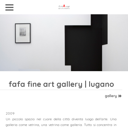
fafa fine art gallery | lugano
gallery
2009
home
Un piccolo spazio nel cuore della città diventa luogo dell’arte. Una
galleria come vetrina, una vetrina come galleria. Tutto si concentra in
chi siamo