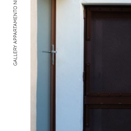
GALLERY APPARTAMENTO NEL NUCLEO
home
chi siamo
progetti
contatto
dueA architetti sagl
via maderno 17
CH-6900 lugano
+41 91 971 02 35