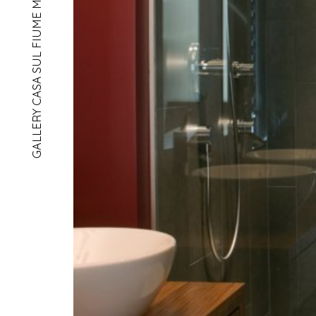
GALLERY CASA SUL FIUME MONTEGGIO
home
chi siamo
progetti
contatto
dueA architetti sagl
via maderno 17
CH-6900 lugano
+41 91 971 02 35