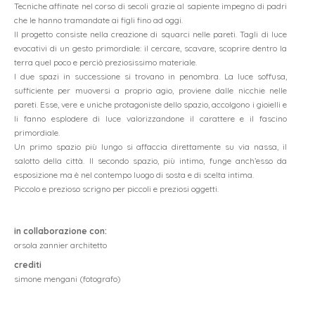
Tecniche affinate nel corso di secoli grazie al sapiente impegno di padri
home
che le hanno tramandate ai figli fino ad oggi.
Il progetto consiste nella creazione di squarci nelle pareti. Tagli di luce
chi siamo
evocativi di un gesto primordiale: il cercare, scavare, scoprire dentro la
terra quel poco e perciò preziosissimo materiale.
progetti
I due spazi in successione si trovano in penombra. La luce soffusa,
sufficiente per muoversi a proprio agio, proviene dalle nicchie nelle
contatto
pareti. Esse, vere e uniche protagoniste dello spazio, accolgono i gioielli e
li fanno esplodere di luce valorizzandone il carattere e il fascino
primordiale.
Un primo spazio più lungo si affaccia direttamente su via nassa, il
salotto della città. Il secondo spazio, più intimo, funge anch’esso da
esposizione ma è nel contempo luogo di sosta e di scelta intima.
Piccolo e prezioso scrigno per piccoli e preziosi oggetti.
dueA architetti sagl
in collaborazione con:
via maderno 17
orsola zannier architetto
CH-6900 lugano
crediti
+41 91 971 02 35
simone mengani (fotografo)
studio@duea.ch