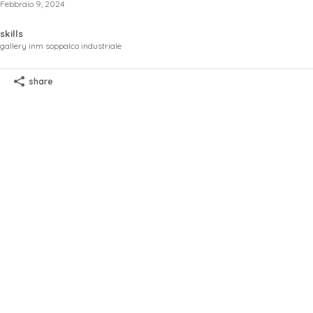
Febbraio 9, 2024
progetti
skills
gallery inm soppalco industriale
contatto
share
dueA architetti sagl
via maderno 17
CH-6900 lugano
+41 91 971 02 35
studio@duea.ch
design by
adv agency