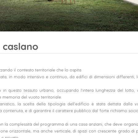
| caslano
ando il contesto territoriale che lo ospita.
ata, in modo intensivo e continuo, da edifici di dimensioni differenti, l
to in questo tessuto urbano, occupando l’intera lunghezza del lotto,
e memoria del vuoto territoriale.
istico, la scelta della tipologia dell’edificio è stata dettata dalla v
 contenuta, e di garantire il carattere pubblico dal forte richiamo soci
e con la complessità del programma di una casa anziani, che deve organi
ssione orizzontale, ma anche verticale, di spazi con crescente grado di p
 e privato.