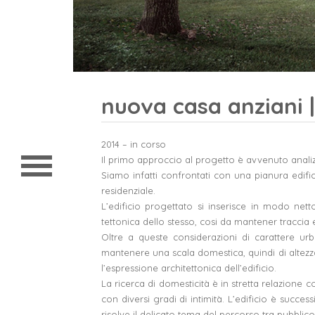
nuova casa anziani 
home
2014 – in corso
chi siamo
Il primo approccio al progetto è avvenuto analizz
Siamo infatti confrontati con una pianura edific
progetti
residenziale.
contatto
L’edificio progettato si inserisce in modo net
tettonica dello stesso, cosi da mantener traccia 
Oltre a queste considerazioni di carattere urban
mantenere una scala domestica, quindi di altezza
l’espressione architettonica dell’edificio.
La ricerca di domesticità è in stretta relazion
con diversi gradi di intimità. L’edificio è succe
risolve il delicato tema del percorso tra pubblico