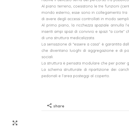
Al piano terreno, coesistono le tre funzioni (centr
mondo esterno, esse sono in collegamento tra loro
di avere degli accessi controllati in modo sempli
Al primo piano, la ricchezza spaziale annulla l’
inseriti ampi spazi di convivio e spazi “a cort
di una struttura medicalizzata.
La sensazione di “essere a casa” è garantita dall
che diventano luoghi di aggregazione e di poss
sociali.
La struttura è pensata modulare che per poter gara
La schema strutturale di ripartizione dei cari
pedonali e l’area posteggi al coperto.
dueA architetti sagl
via maderno 17
CH-6900 lugano
+41 91 971 02 35
studio@duea.ch
share
design by
adv agency