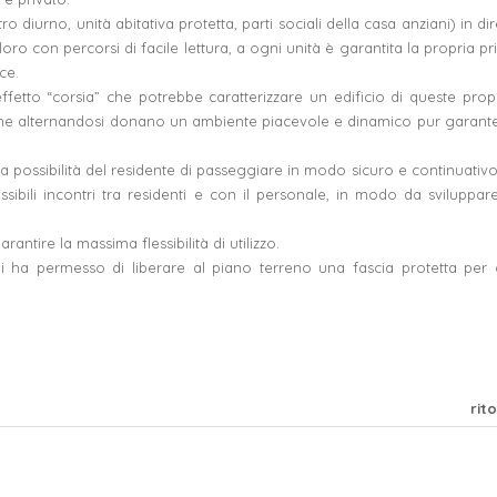
o diurno, unità abitativa protetta, parti sociali della casa anziani) in dir
 con percorsi di facile lettura, a ogni unità è garantita la propria priv
ce.
effetto “corsia” che potrebbe caratterizzare un edificio di queste propo
e” che alternandosi donano un ambiente piacevole e dinamico pur garan
a possibilità del residente di passeggiare in modo sicuro e continuativo 
ibili incontri tra residenti e con il personale, in modo da sviluppare
ntire la massima flessibilità di utilizzo.
chi ha permesso di liberare al piano terreno una fascia protetta per g
rit